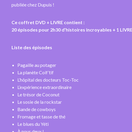
publiée chez Dupuis !
Ce coffret DVD + LIVRE contient :
20 épisodes pour 2h30 d’histoires incroyables + 1 LIVRE
Liste des épisodes
Pagaille au potager
La planète Coif’tif
L’hôpital des docteurs Toc-Toc
L’expérience extraordinaire
Le trésor de Coconut
Le sosie de la rockstar
Bande de cowboys
Fromage et tasse de thé
Le blues du Yéti
À nous deux !