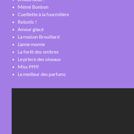
Mémé Bonbon
Cueillette à la fourmilière
Robotic !
Amour glacé
La maison Brouillard
L’amie momie
La forêt des ombres
Le prince des oiseaux
Miss Pffff
Le meilleur des parfums