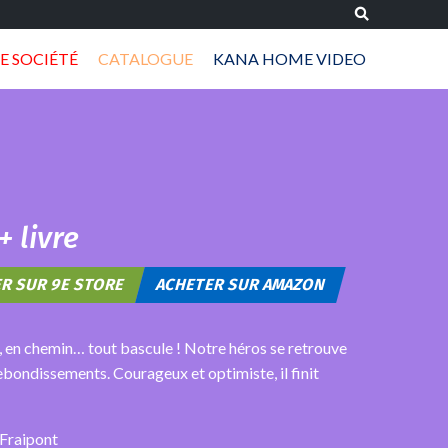
E SOCIÉTÉ
CATALOGUE
KANA HOME VIDEO
+ livre
R SUR 9E STORE
ACHETER SUR AMAZON
is, en chemin… tout bascule ! Notre héros se retrouve
bondissements. Courageux et optimiste, il finit
 Fraipont