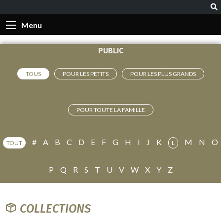
Menu
PUBLIC
TOUS
POUR LES PETITS
POUR LES PLUS GRANDS
POUR TOUTE LA FAMILLE
#
A
B
C
D
E
F
G
H
I
J
K
M
N
O
TOUT
L
P
Q
R
S
T
U
V
W
X
Y
Z
COLLECTIONS