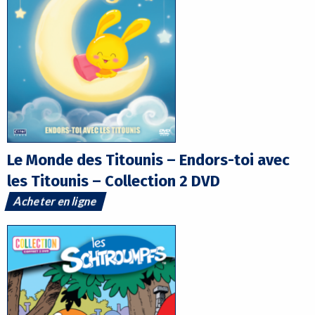
Le Monde des Titounis – Endors-toi avec
les Titounis – Collection 2 DVD
Acheter en ligne