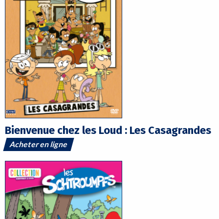
Bienvenue chez les Loud : Les Casagrandes
Acheter en ligne