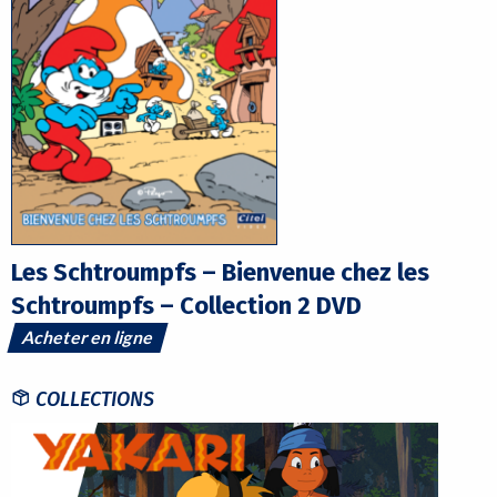
Les Schtroumpfs – Bienvenue chez les
Schtroumpfs – Collection 2 DVD
Acheter en ligne
COLLECTIONS