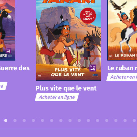
Yakari 
+ livre
Le ruban rouge
Acheter e
Acheter en ligne
que le vent
igne