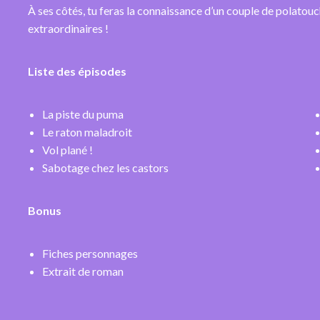
À ses côtés, tu feras la connaissance d’un couple de polatouc
extraordinaires !
Liste des épisodes
La piste du puma
Le raton maladroit
Vol plané !
Sabotage chez les castors
Bonus
Fiches personnages
Extrait de roman