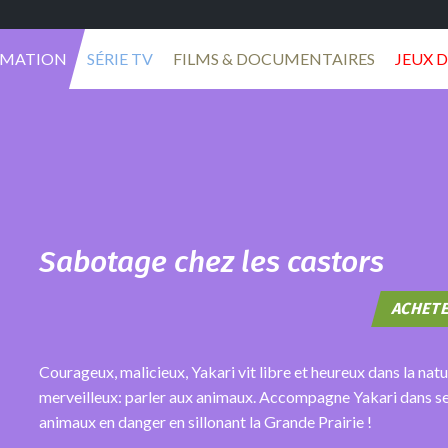
IMATION
SÉRIE TV
FILMS & DOCUMENTAIRES
JEUX D
Sabotage chez les castors
ACHETE
Courageux, malicieux, Yakari vit libre et heureux dans la natu
merveilleux: parler aux animaux. Accompagne Yakari dans ses 
animaux en danger en sillonant la Grande Prairie !