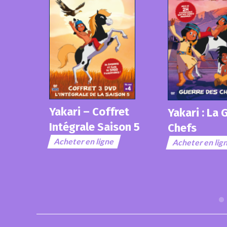
fret
Yakari : La Guerre des
ison 5
Chefs
ne
Acheter en ligne
Plus vite 
Acheter en l